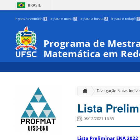
BRASIL
Ir para o conteúdo
1
Ir para o menu
2
Ir para a busca
3
Ir para o rodapé
4
Programa de Mestra
Matemática em Red
Divulgação Notas Indivi
Lista Preli
08/12/2021 16:55
Lista Preliminar ENA 2022