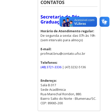
CONTATOS
Secretaria de Pós-
Graduação - Blumenau
Horário de Atendimento regular:
De segunda a sexta: das 07h às 19h
(sem intervalo para almoço)
E-mail:
profmat.bnu@contato.ufsc.br
Telefones:
(48) 3721-3336
| (47) 3232-5136
Endereço:
Sala B.017
Sede Acadêmica
Rua Marechal Rondon, 880.
Bairro Salto do Norte - Blumenau/SC.
CEP: 89065-200