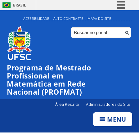
BRASIL
Simplifique!
ACESSIBILIDADE
ALTO CONTRASTE
MAPA DO SITE
Comunica BR
Participe
Acesso à informação
Legislação
Programa de Mestrado
Canais
Profissional em
Matemática em Rede
Nacional (PROFMAT)
Área Restrita
Administradores do Site
MENU