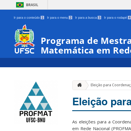
BRASIL
Ir para o conteúdo
1
Ir para o menu
2
Ir para a busca
3
Ir para o rodapé
4
Programa de Mestra
Matemática em Red
Eleição para Coordena
Eleição par
As eleições para a Coorde
em Rede Nacional (PROFMAT