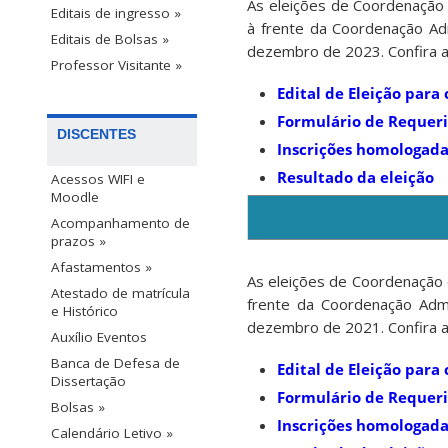
As eleições de Coordenação
Editais de ingresso »
à frente da Coordenação A
Editais de Bolsas »
dezembro de 2023. Confira 
Professor Visitante »
Edital de Eleição par
Formulário de Requeri
DISCENTES
Inscrições homologada
Resultado da eleição
Acessos WIFI e
Moodle
Acompanhamento de
prazos »
Afastamentos »
As eleições de Coordenação
Atestado de matrícula
frente da Coordenação Ad
e Histórico
dezembro de 2021. Confira 
Auxílio Eventos
Banca de Defesa de
Edital de Eleição par
Dissertação
Formulário de Requeri
Bolsas »
Inscrições homologada
Calendário Letivo »