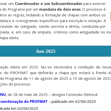
cionar um
Coordenador e um Subcoordenador
para exercer
va do Programa por um
mandato de dois anos
. O processo é
elece as regras, incluindo a formação de chapas com ambos os
idatura e cronogramas específicos para inscrição e votação. A
 reunião do colegiado, sendo secreta e direta, conduzida por
gnada, e, em caso de empate, critérios como antiguidade no ma
hapa eleita.
Ano 2025
ação eleita em 2023, faz-se necessária a condução de nova
ão do PROFMAT que definirão a chapa que estará à frente d
 do Programa de 11 de agosto de 2025 a 10 de agosto de 2027
ções do processo:
BNU
, de 28 de maio de 2025 – designa Comissão Eleitoral
a coordenação do PROFMAT
– publicado em 02/06/2025
blicada em 02/06/2025