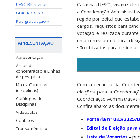
Catarina (UFSC), visam sele
UFSC Blumenau
a Coordenação Administrati
Graduações »
regido por edital que estab
Pós-graduação »
cargos, requisitos para cand
votação é realizada durante
uma comissão eleitoral desi
APRESENTAÇÃO
são utilizados para definir a c
Apresentação
Áreas de
concentração e Linhas
de pesquisa
Com a renúncia da Coorden
Matriz Curricular
(disciplinas)
eleições para a Coordenaç
Coordenação Administrativa
Catálogos de
Disciplinas
Confira abaixo as documenta
Videoaulas
Portaria n° 083/2025/
Contatos
Edital de Eleição par
Transparência »
Lista de Votantes
– pu