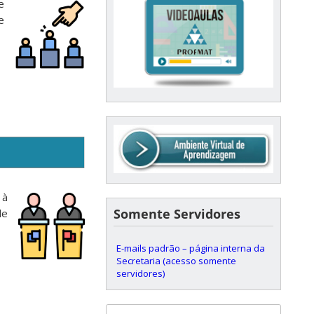
e
e
 à
Somente Servidores
de
E-mails padrão – página interna da
Secretaria (acesso somente
servidores)