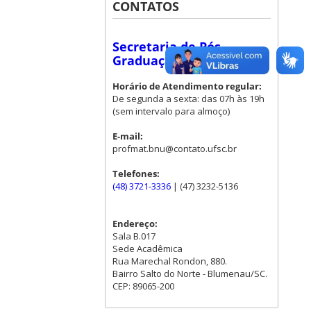
CONTATOS
Secretaria de Pós-
Graduação - Blumenau
Horário de Atendimento regular:
De segunda a sexta: das 07h às 19h
(sem intervalo para almoço)
E-mail:
profmat.bnu@contato.ufsc.br
Telefones:
(48) 3721-3336
| (47) 3232-5136
Endereço:
Sala B.017
Sede Acadêmica
Rua Marechal Rondon, 880.
Bairro Salto do Norte - Blumenau/SC.
CEP: 89065-200