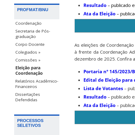
Resultado
– publicado
PROFMAT/BNU
Ata da Eleição
– publi
Coordenação
Secretaria de Pós-
graduação
Corpo Docente
As eleições de Coordenação
à frente da Coordenação A
Colegiados »
dezembro de 2025. Confira 
Comissões »
Eleição para
Portaria n° 145/2023/
Coordenação
Edital de Eleição par
Relatórios Acadêmico-
Financeiros
Lista de Votantes
– pub
Dissertações
Resultado
– publicado 
Defendidas
Ata da Eleição
– public
PROCESSOS
SELETIVOS