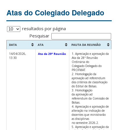
Atas do Colegiado Delegado
resultados por página
Pesquisar
DATA
ATA
PAUTA DA REUNIÃO
14/04/2026,
Ata da 29ª Reunião
1. Apreciação e aprovação da
13:30
Ata da 28ª Reunião
Ordinária do
Colegiado Delegado do
PROFMAT.
2. Homologação da
aprovação ad referendum
dos critérios de classificação
do Edital de Bolsas.
3. Homologação
da aprovação ad
referendum da Comissão de
Bolsas.
4. Apreciação e aprovação de
alteração na indicação de
docentes que ministrarão
as disciplinas
no semestre 2026.2.
5. Apreciação e aprovação da