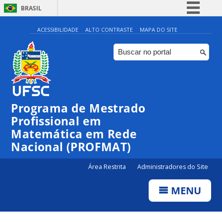
BRASIL
Simplifique!
ACESSIBILIDADE
ALTO CONTRASTE
MAPA DO SITE
Comunica BR
Participe
Acesso à informação
Legislação
Programa de Mestrado
Canais
Profissional em
Matemática em Rede
Nacional (PROFMAT)
Área Restrita
Administradores do Site
MENU