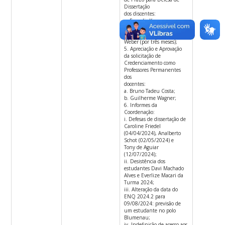
Dissertação
dos discentes:
a. Evandir Krummenauer
(por doze meses);
b. Jonathan Eduardo
Weber (por três meses);
5. Apreciação e Aprovação
da solicitação de
Credenciamento como
Professores Permanentes
dos
docentes:
a. Bruno Tadeu Costa;
b. Guilherme Wagner;
6. Informes da
Coordenação:
i. Defesas de dissertação de
Caroline Friedel
(04/04/2024), Analberto
Schot (02/05/2024) e
Tony de Aguiar
(12/07/2024);
ii. Desistência dos
estudantes Davi Machado
Alves e Everlize Macari da
Turma 2024;
iii. Alteração da data do
ENQ 2024.2 para
09/08/2024: previsão de
um estudante no polo
Blumenau;
iv. Indefinição de acesso aos