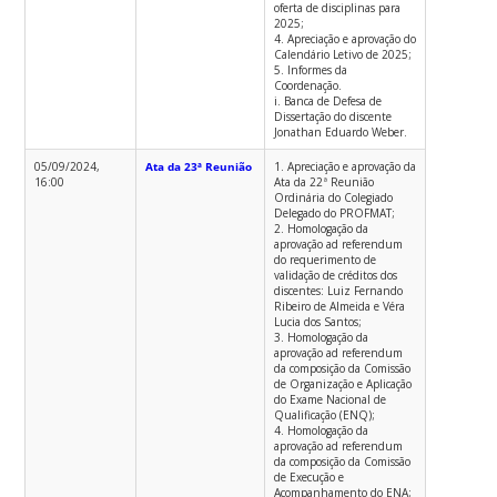
oferta de disciplinas para
2025;
4. Apreciação e aprovação do
Calendário Letivo de 2025;
5. Informes da
Coordenação.
i. Banca de Defesa de
Dissertação do discente
Jonathan Eduardo Weber.
05/09/2024,
Ata da 23ª Reunião
1. Apreciação e aprovação da
16:00
Ata da 22ª Reunião
Ordinária do Colegiado
Delegado do PROFMAT;
2. Homologação da
aprovação ad referendum
do requerimento de
validação de créditos dos
discentes: Luiz Fernando
Ribeiro de Almeida e Véra
Lucia dos Santos;
3. Homologação da
aprovação ad referendum
da composição da Comissão
de Organização e Aplicação
do Exame Nacional de
Qualificação (ENQ);
4. Homologação da
aprovação ad referendum
da composição da Comissão
de Execução e
Acompanhamento do ENA;