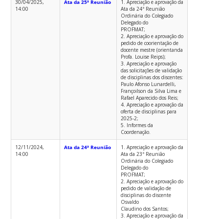
30/04/2025,
Ata da 25ª Reunião
1. Apreciação e aprovação da
14:00
Ata da 24ª Reunião
Ordinária do Colegiado
Delegado do
PROFMAT;
2. Apreciação e aprovação do
pedido de coorientação de
docente mestre (orientanda
Profa. Louise Reips);
3. Apreciação e aprovação
das solicitações de validação
de disciplinas dos discentes:
Paulo Afonso Lunardelli,
Françoilson da Silva Lima e
Rafael Aparecido dos Reis;
4. Apreciação e aprovação da
oferta de disciplinas para
2025-2;
5. Informes da
Coordenação.
12/11/2024,
Ata da 24ª Reunião
1. Apreciação e aprovação da
14:00
Ata da 23ª Reunião
Ordinária do Colegiado
Delegado do
PROFMAT;
2. Apreciação e aprovação do
pedido de validação de
disciplinas do discente
Osvaldo
Claudino dos Santos;
3. Apreciação e aprovação da