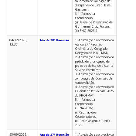
solicitação de validação de
disciplinas de Ester Hasse
Gaertner.
6. Informes da
Coordenação.
(i) Defesa de Dissertação de
Guilherme Cruz Furlan.
(ii) ENQ 2026.1.
04/12/2025,
Ata da 28ª Reunião
1. Apreciação e aprovação da
13:30
Ata da 27ª Reunião
Ordinária do Colegiado
Delegado do PROFMAT;
2. Apreciação e aprovação do
pedido de prorrogação de
prazo de defesa do discente
Silvano Borchardt;
3. Apreciação e aprovação da
composição da Comissão de
Autoavaliação;
4. Apreciação e aprovação do
Calendário letivo para 2026
do PROFMAT;
5. Informes da
Coordenação:
i. ENA 2026;
ii. Reunião dos
Coordenadores;
iii. Reunião com a Turma
2025.
25/09/2025,
Ata da 27ª Reunião
1. Apreciação e aprovação da