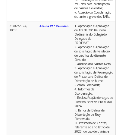
recursos para participação
de bancas e eventos;
v. Atuação da Coordenação
durante a greve dos TAEs.
21/02/2024,
Ata da 21ª Reunião
1. Apreciação e Aprovação
10:00
da Ata da 20ª Reunião
Ordinária do Colegiado
Delegado do
PROFMAT;
2. Apreciação e Aprovação
da solicitação de validação
de créditos do discente
Osvaldo
Claudino dos Santos Neto;
3. Apreciação e Aprovação
da solicitação de Prorrogação
de Prazo para Defesa de
Dissertação de Michel
Ricardo Borchardt;
4. Informes da
Coordenação.
i. Reclassificação de vagas do
Processo Seletivo PROFMAT
2024;
ii. Banca de Defesa de
Dissertação de Ruy
Piehowiak;
iii. Prestação de Contas,
referente ao ano letivo de
2023, do uso de diárias e