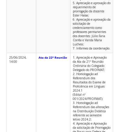
5. Apreciação e aprovação do
requerimento de
prorrogação da discente
Ester Hasse;
6. Apreciação e aprovação da
solicitação de
credenciamento como
professores permanentes
dos docentes: Júlio Faria
Corrêa e Vanda Maria
Luchesi;
7. Informes da coordenação.
25/06/2024,
Ata da 22ª Reunião
1. Apreciação e Aprovação
14:00
da Ata da 21ª Reunião
Ordinária do Colegiado
Delegado do PROFMAT;
2. Homologação ad
Referendum dos
Resultados do Exame de
Proficiência em Línguas
2024.1
(Edital nº
001/2024/PROFMAT);
3. Homologação ad
Referendum das alterações
na Distribuição Didática
referente ao semestre
letivo 2024.2;
4. Apreciação e Aprovação
da solicitação de Prorrogação
de Prazo para Defesa de