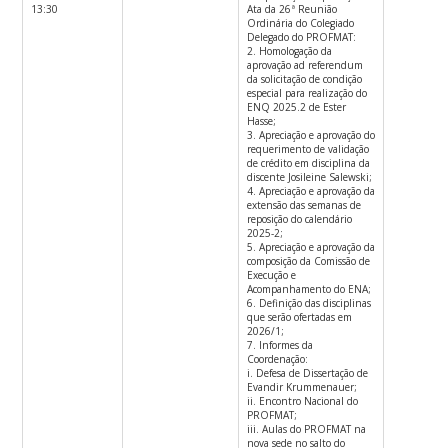
13:30
Ata da 26ª Reunião
Ordinária do Colegiado
Delegado do PROFMAT:
2. Homologação da
aprovação ad referendum
da solicitação de condição
especial para realização do
ENQ 2025.2 de Ester
Hasse;
3. Apreciação e aprovação do
requerimento de validação
de crédito em disciplina da
discente Josileine Salewski;
4. Apreciação e aprovação da
extensão das semanas de
reposição do calendário
2025-2;
5. Apreciação e aprovação da
composição da Comissão de
Execução e
Acompanhamento do ENA;
6. Definição das disciplinas
que serão ofertadas em
2026/1;
7. Informes da
Coordenação:
i. Defesa de Dissertação de
Evandir Krummenauer;
ii. Encontro Nacional do
PROFMAT;
iii. Aulas do PROFMAT na
nova sede no salto do