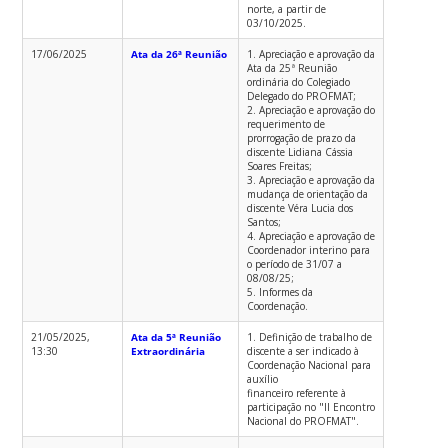
norte, a partir de
03/10/2025.
17/06/2025
Ata da 26ª Reunião
1. Apreciação e aprovação da
Ata da 25ª Reunião
ordinária do Colegiado
Delegado do PROFMAT;
2. Apreciação e aprovação do
requerimento de
prorrogação de prazo da
discente Lidiana Cássia
Soares Freitas;
3. Apreciação e aprovação da
mudança de orientação da
discente Véra Lucia dos
Santos;
4. Apreciação e aprovação de
Coordenador interino para
o período de 31/07 a
08/08/25;
5. Informes da
Coordenação.
21/05/2025,
Ata da 5ª Reunião
1. Definição de trabalho de
13:30
Extraordinária
discente a ser indicado à
Coordenação Nacional para
auxílio
financeiro referente à
participação no "II Encontro
Nacional do PROFMAT".