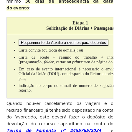
mínimo
30 dias de antecedência da data
do evento
:
Etapa 1
Solicitação de Diárias + Passagens
Requerimento de Auxílio a eventos para docentes
Carta convite (ou troca de e-mails); ou
Carta de aceite + resumo do trabalho + informações 
(programação,
folder
, cartaz ou
printscreen
da página do evento.
Em caso de evento internacional é necessário o envio de cópi
Oficial da União (DOU) com despacho do Reitor autorizando o afa
país;
indicação no corpo do e-mail de número de sugestão de voo d
retorno.
Quando houver cancelamento da viagem e o
recurso financeiro já tenha sido depositado na conta
do favorecido, este deverá fazer o depósito de
devolução do recurso supracitado na conta do
Termo de Fomento nº 2455765/2024
e