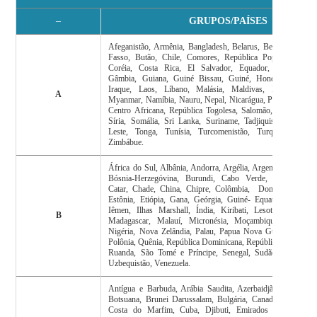
–
GRUPOS/PAÍSES
Afeganistão, Armênia, Bangladesh, Belarus, Benin, Bolívia,
Fasso, Butão, Chile, Comores, República Popular Democr
Coréia, Costa Rica, El Salvador, Equador, Eslovênia, F
Gâmbia, Guiana, Guiné Bissau, Guiné, Honduras, Indonés
Iraque, Laos, Líbano, Malásia, Maldivas, Marrocos, M
A
Myanmar, Namíbia, Nauru, Nepal, Nicarágua, Panamá, Parag
Centro Africana, República Togolesa, Salomão, Samoa, Se
Síria, Somália, Sri Lanka, Suriname, Tadjiquistão, Tailând
Leste, Tonga, Tunísia, Turcomenistão, Turquia, Tuvalu,
Zimbábue.
África do Sul, Albânia, Andorra, Argélia, Argentina, Austráli
Bósnia-Herzegóvina, Burundi, Cabo Verde, Camarões, 
Catar, Chade, China, Chipre, Colômbia, Dominica, Egito, 
Estônia, Etiópia, Gana, Geórgia, Guiné- Equatorial, Haiti,
Iêmen, Ilhas Marshall, Índia, Kiribati, Lesoto, Líbia, M
B
Madagascar, Malauí, Micronésia, Moçambique, Moldávia
Nigéria, Nova Zelândia, Palau, Papua Nova Guiné, Paquist
Polônia, Quênia, República Dominicana, República Eslovaca,
Ruanda, São Tomé e Príncipe, Senegal, Sudão, Tanzânia,
Uzbequistão, Venezuela.
Antígua e Barbuda, Arábia Saudita, Azerbaidjão, Bahamas,
Botsuana, Brunei Darussalam, Bulgária, Canadá, Cingapur
Costa do Marfim, Cuba, Djibuti, Emirados Árabes, Fiji