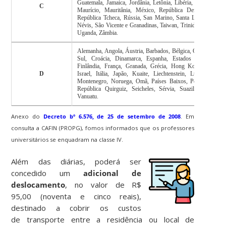
Guatemala, Jamaica, Jordânia, Letônia, Libéria, Lituânia, Mal
C
Maurício, Mauritânia, México, República Democrática d
República Tcheca, Rússia, San Marino, Santa Lúcia, São Cr
Névis, São Vicente e Granadinas, Taiwan, Trinidad e Tobago,
Uganda, Zâmbia.
Alemanha, Angola, Áustria, Barbados, Bélgica, Cazaquistão, 
Sul, Croácia, Dinamarca, Espanha, Estados Unidos da 
Finlândia, França, Granada, Grécia, Hong Kong, Irlanda, 
D
Israel, Itália, Japão, Kuaite, Liechtenstein, Luxemburgo
Montenegro, Noruega, Omã, Países Baixos, Portugal, Rei
República Quirguiz, Seicheles, Sérvia, Suazilândia, Suéci
Vanuatu.
Anexo do
Decreto bº 6.576, de 25 de setembro de 2008
. Em
consulta a CAFIN (PROPG), fomos informados que os professores
universitários se enquadram na classe IV.
Além das diárias, poderá ser
concedido um
adicional de
deslocamento
, no valor de R$
95,00 (noventa e cinco reais),
destinado a cobrir os custos
de transporte entre a residência ou local de