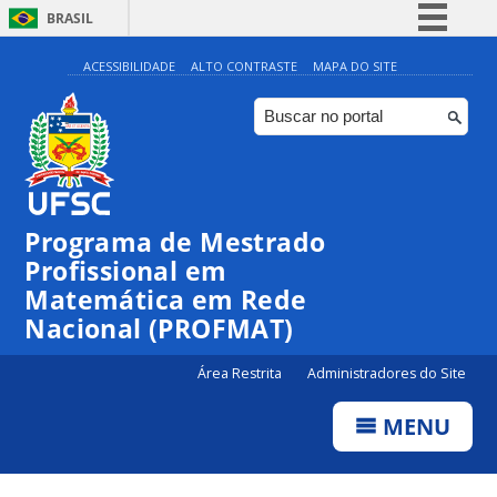
BRASIL
Simplifique!
ACESSIBILIDADE
ALTO CONTRASTE
MAPA DO SITE
Comunica BR
Participe
Acesso à informação
Legislação
Programa de Mestrado
Canais
Profissional em
Matemática em Rede
Nacional (PROFMAT)
Área Restrita
Administradores do Site
MENU